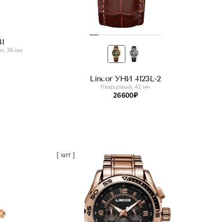
B1
м, 36 мм
Lincor УНИ 4123L-2
Кварцевый, 42 мм
26 600 ₽
[ хит ]