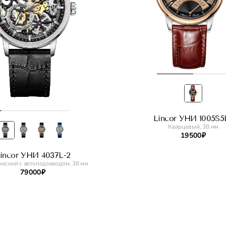
Lincor УНИ 1005S5
Кварцевый, 38 мм
19 500 ₽
incor УНИ 4037L-2
еский с автоподзаводом, 38 мм
79 000 ₽