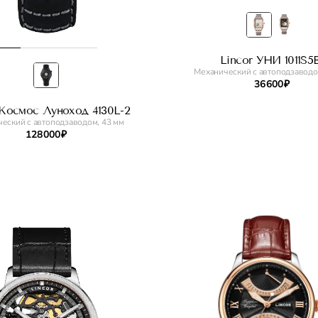
Lincor УНИ 1011S5
Механический с автоподзаводо
36 600 ₽
 Космос Луноход 4130L-2
еский с автоподзаводом, 43 мм
128 000 ₽