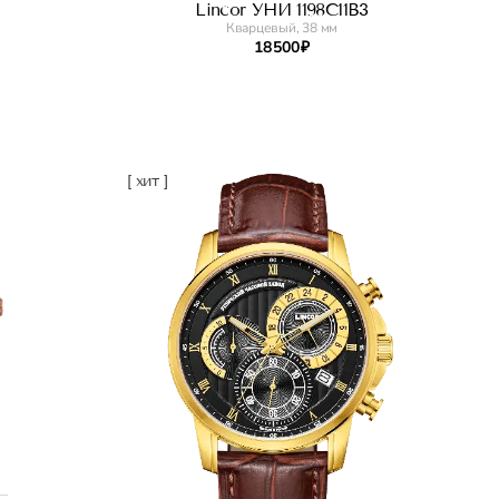
Lincor УНИ 1198C11B3
Кварцевый, 38 мм
18 500 ₽
[ хит ]