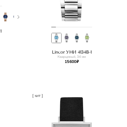
1
Lincor УНИ 4134B-1
Кварцевый, 34 мм
15 600 ₽
[ хит ]