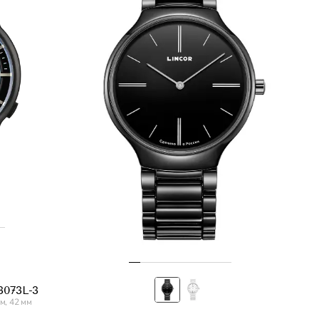
3073L-3
м, 42 мм