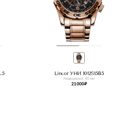
L5
Lincor УНИ 1012S15B5
Кварцевый, 45 мм
21 000 ₽