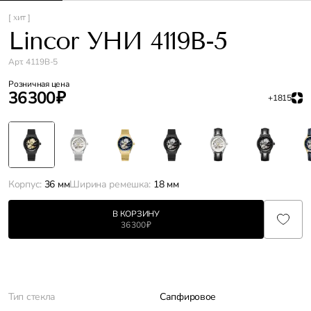
[ хит ]
Lincor УНИ 4119B-5
Арт. 4119B-5
Розничная цена
36 300 ₽
+1815
Корпус:
36 мм
Ширина ремешка:
18 мм
В КОРЗИНУ
36 300 ₽
Характеристики
Тип стекла
Сапфировое