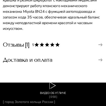
крышка и резной циферблат с накладными индексами
демонстрируют работу японского механического
механизма Miyota 8N24 с функцией автоподзавода и
запасом хода 35 часов, обеспечивая идеальный баланс
между неподвластной времени красотой и часовым
искусством.
Отзывы
[1]
5
Доставка и оплата
ВИДЕО ОБ УГЛИЧЕ
[ 0:58 ]
[ город Золотого кольца России ]