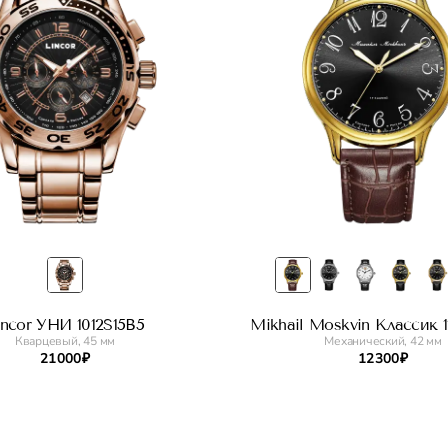
incor УНИ 1012S15B5
Mikhail Moskvin Классик 11
Кварцевый, 45 мм
Механический, 42 мм
21 000 ₽
12 300 ₽