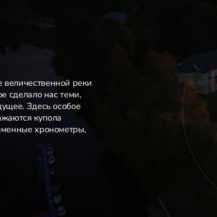
е величественной реки
ое сделало нас теми,
дущее. Здесь особое
ажаются купола
ременные хронометры,