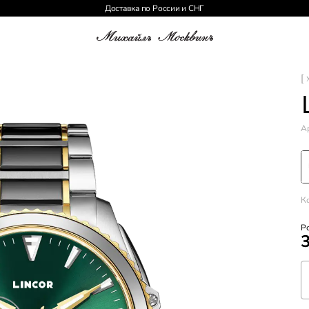
Доставка по России и СНГ
[ 
Ар
К
Р
3