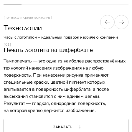
[ только для юридических лиц ]
Технологии
Часы с логотипом – идеальный подарок к юбилею компании
[ 01 ]
Печать логотипа на циферблате
О
ц
Тампопечать — это одна из наиболее распространённых
М
технологий нанесения изображения на любую
с
поверхность. При нанесении рисунка применяют
к
специальные краски, цветной пигмент которых
х
впитывается в поверхность циферблата, а после
ц
высыхания становится с ним единым целым.
м
Результат — гладкая, однородная поверхность,
на которой крепко держится изображение.
ЗАКАЗАТЬ