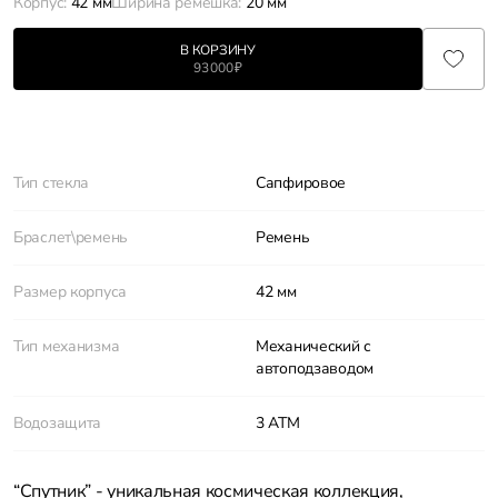
Корпус:
42 мм
Ширина ремешка:
20 мм
В КОРЗИНУ
93 000 ₽
Характеристики
Тип стекла
Сапфировое
Браслет\ремень
Ремень
Размер корпуса
42 мм
Тип механизма
Механический с
автоподзаводом
Водозащита
3 АТМ
“Спутник” - уникальная космическая коллекция,