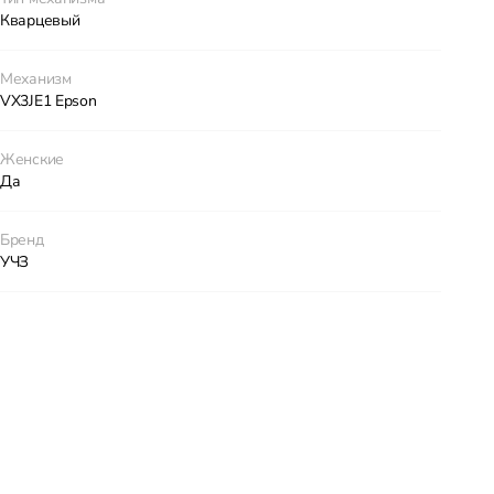
Кварцевый
Механизм
VX3JE1 Epson
Женские
Да
Бренд
УЧЗ