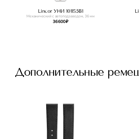
Lincor УНИ 1011S5B1
L
Механический с автоподзаводом, 36 мм
36 600 ₽
Дополнительные реме