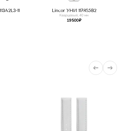
13A2L3-11
Lincor УНИ 1178S5B2
Кварцевый, 40 мм
19 500 ₽