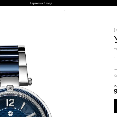
Доставка по России и СНГ
[ 
Ар
К
Р
9