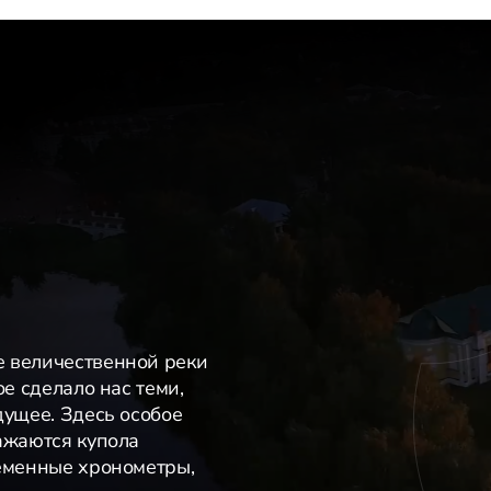
е величественной реки
ое сделало нас теми,
дущее. Здесь особое
ажаются купола
ременные хронометры,