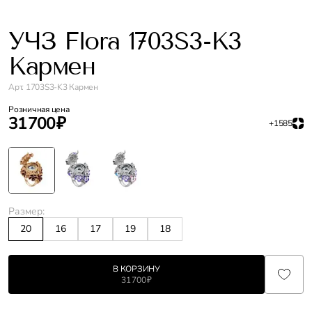
УЧЗ Flora 1703S3-K3
Кармен
Арт. 1703S3-K3 Кармен
Розничная цена
31 700 ₽
+1585
Размер:
20
16
17
19
18
В КОРЗИНУ
31 700 ₽