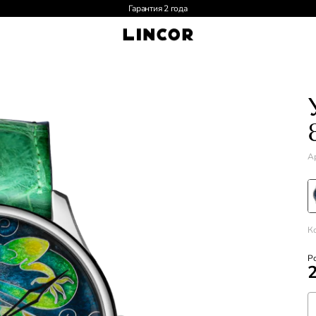
Доставка по России и СНГ
Ар
К
Р
2