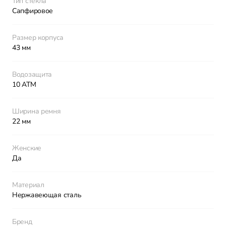
Тип стекла
Сапфировое
Размер корпуса
43 мм
Водозащита
10 ATM
Ширина ремня
22 мм
Женские
Да
Материал
Нержавеющая сталь
Бренд