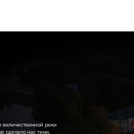
е величественной реки
ое сделало нас теми,