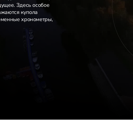
дущее. Здесь особое
ажаются купола
ременные хронометры,