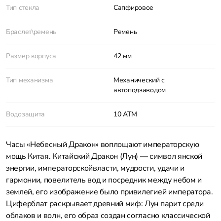
Тип стекла
Сапфировое
Браслет\ремень
Ремень
Размер корпуса
42 мм
Тип механизма
Механический с
автоподзаводом
Водозащита
10 ATM
Часы «Небесный Дракон» воплощают императорскую
мощь Китая. Китайский Дракон (Лун) — символ янской
энергии, императорскойвласти, мудрости, удачи и
гармонии, повелитель вод и посредник между небом и
землей, его изображение было привилегией императора.
Циферблат раскрывает древний миф: Лун парит среди
облаков и волн, его образ создан согласно классической