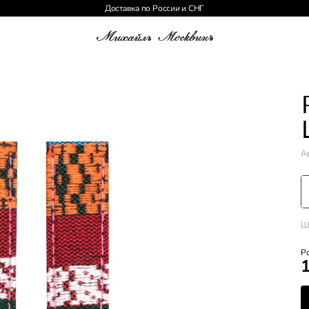
Доставка по России и СНГ
Ар
Ш
Р
1