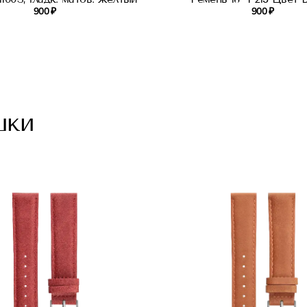
900 ₽
900 ₽
шки