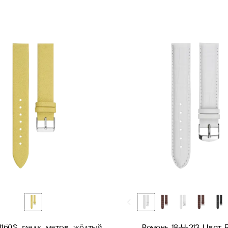
160S, гладк. матов. жёлтый
Ремень 18-Ч-213 Цвет 