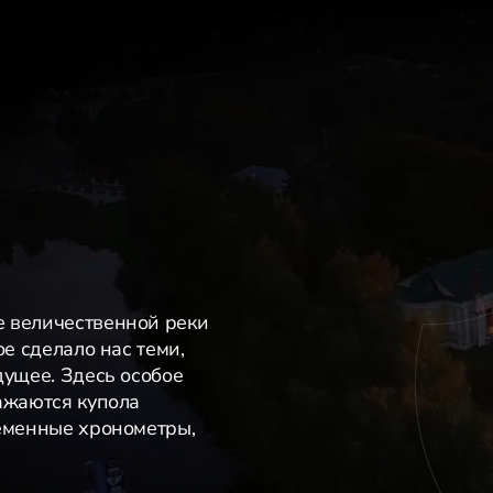
е величественной реки
ое сделало нас теми,
дущее. Здесь особое
ажаются купола
ременные хронометры,