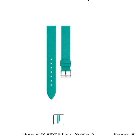
Ремень 18-B1130S Цвет Зелёный
Ремень B1