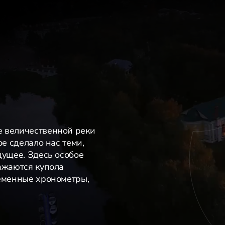
е величественной реки
ое сделало нас теми,
дущее. Здесь особое
ажаются купола
ременные хронометры,