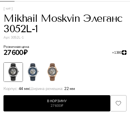
[ хит ]
Mikhail Moskvin Элеганс
3052L-1
Арт. 3052L-1
Розничная цена
27 600 ₽
+1380
Корпус:
44 мм
Ширина ремешка:
22 мм
В КОРЗИНУ
27 600 ₽
Характеристики