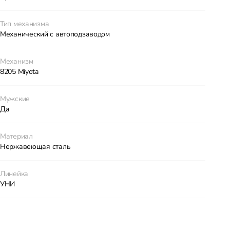
Тип механизма
Механический с автоподзаводом
Механизм
8205 Miyota
Мужские
Да
Материал
Нержавеющая сталь
Линейка
УНИ