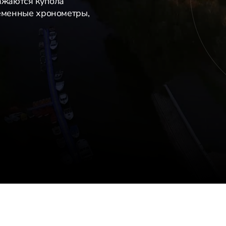
ажаются купола
ременные хронометры,