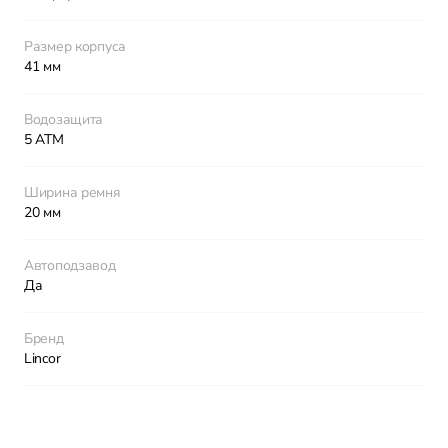
Размер корпуса
41 мм
Водозащита
5 АТМ
Ширина ремня
20 мм
Автоподзавод
Да
Бренд
Lincor