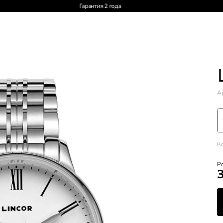
Доставка по России и СНГ
Ар
К
Р
3