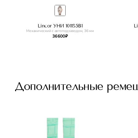
Lincor УНИ 1011S5B1
L
Механический с автоподзаводом, 36 мм
36 600 ₽
Дополнительные реме