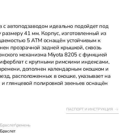
в с автоподзаводом идеально подойдет под
 размеру 41 мм. Корпус, изготовленный из
цаемостью 5 АТМ оснащён устойчивым к
нен прозрачной задней крышкой, сквозь
онского механизма Miyota 8205 с функцией
циферблат с крупными римскими индексами,
времени, дополнен календарным окошком и
езд, расположенных в окошке, указывает на
й и глянцевой полировкой звеньев оснащён
ПАСПОРТ И ИНСТРУКЦИЯ
Браслет\ремень
Браслет