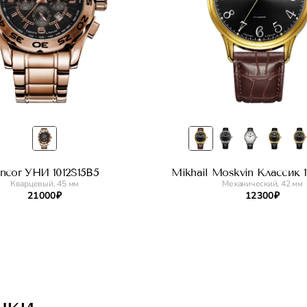
incor УНИ 1012S15B5
Mikhail Moskvin Классик 11
Кварцевый, 45 мм
Механический, 42 мм
21 000 ₽
12 300 ₽
шки