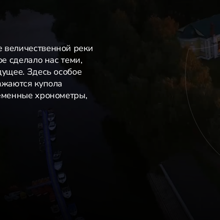
е величественной реки
ое сделало нас теми,
дущее. Здесь особое
ажаются купола
ременные хронометры,