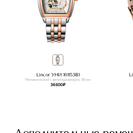
Lincor УНИ 1011S5B1
L
Механический с автоподзаводом, 36 мм
36 600 ₽
Дополнительные реме