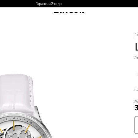
Доставка по России и СНГ
[ 
Ар
К
Р
3