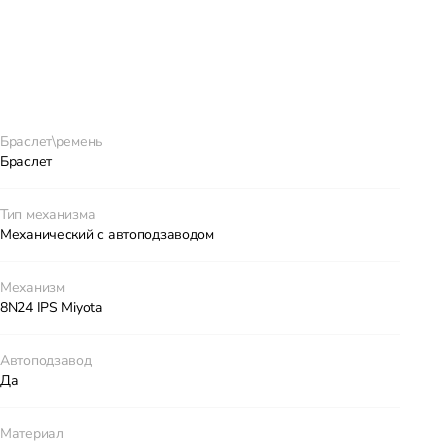
Браслет\ремень
Браслет
Тип механизма
Механический с автоподзаводом
Механизм
8N24 IPS Miyota
Автоподзавод
Да
Материал