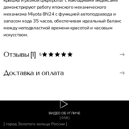
крышка и резной циферблат с накладными индексами
демонстрируют работу японского механического
механизма Miyota 8N24 с функцией автоподзавода и
запасом хода 35 часов, обеспечивая идеальный баланс
между неподвластной времени красотой и часовым
искусством.
Отзывы
[1]
5
Доставка и оплата
ВИДЕО ОБ УГЛИЧЕ
[ 0:58 ]
[ город Золотого кольца России ]