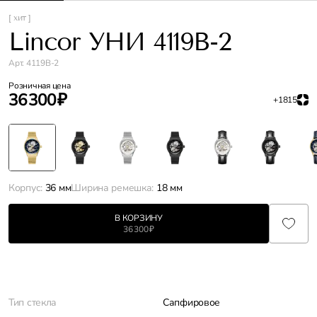
[ хит ]
Lincor УНИ 4119B-2
Арт. 4119B-2
Розничная цена
36 300 ₽
+1815
Корпус:
36 мм
Ширина ремешка:
18 мм
В КОРЗИНУ
36 300 ₽
Характеристики
Тип стекла
Сапфировое