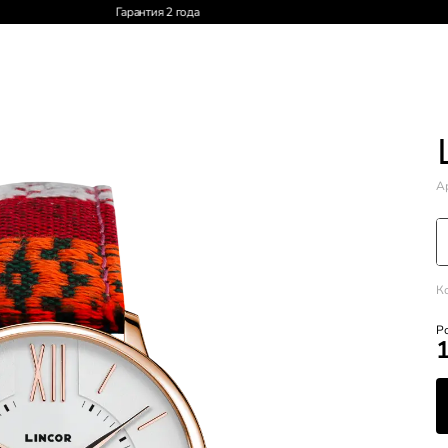
Доставка по России и СНГ
Ар
К
Р
1