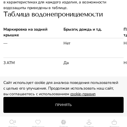
в характеристиках для каждого изделия, а возможности
водозащиты приведены в таблице.
Таблица водонепроницаемости
Маркировка на задней
Брызги, дождь и т.д.
П
крышке
т.
—
Нет
Н
3 АТМ
Да
Н
Сайт использует cookie для анализа поведения пользователей
5 АТМ
Да
Д
с целью его улучшения. Продолжая использовать наш сайт,
вы соглашаетесь с использованием
cookie-правил
ПРИНЯТЬ
10 АТМ
Да
Д
Каталог
Избранное
Главная
Профиль
Корзина