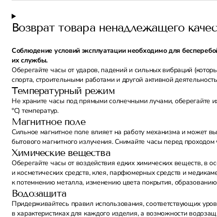
Возврат товара ненадлежащего качес
Соблюдение условий эксплуатации необходимо для бесперебой
их службы.
Оберегайте часы от ударов, падений и сильных вибраций (котор
спорта, строительными работами и другой активной деятельность
Температурный режим
Не храните часы под прямыми солнечными лучами, оберегайте их 
°С) температур.
Магнитное поле
Сильное магнитное поле влияет на работу механизма и может выв
бытового магнитного излучения. Снимайте часы перед проходом 
Химические вещества
Оберегайте часы от воздействия едких химических веществ, в о
и косметических средств, клея, парфюмерных средств и медикам
к потемнению металла, изменению цвета покрытия, образованию
Водозащита
Придерживайтесь правил использования, соответствующих уров
в характеристиках для каждого изделия, а возможности водозащ