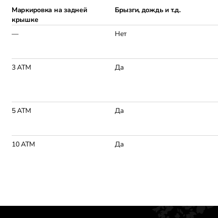
Маркировка на задней
Брызги, дождь и т.д.
крышке
—
Нет
3 АТМ
Да
5 АТМ
Да
10 АТМ
Да