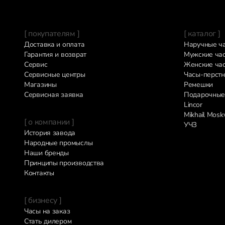
[ покупателям ]
[ каталог ]
Доставка и оплата
Наручные ч
Гарантия и возврат
Мужские ча
Сервис
Женские ча
Сервисные центры
Часы-перстн
Магазины
Ремешки
Сервисная заявка
Подарочные
Lincor
Mikhail Mosk
[ о компании ]
УЧЗ
История завода
Народные промыслы
Наши бренды
Принципы производства
Контакты
[ бизнесу ]
Часы на заказ
Стать дилером