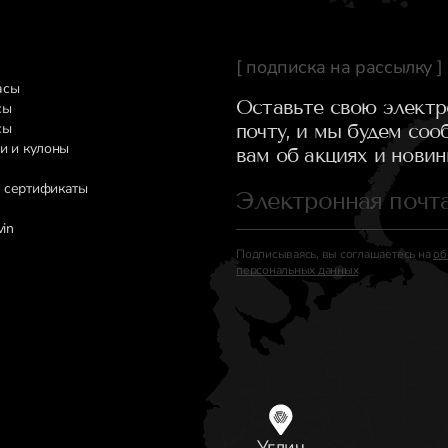
[ подписка на рассылку ]
асы
Оставьте свою элект
сы
сы
почту, и мы будем соо
и и кулоны
вам об акциях и новин
 сертификаты
vin
Подписываясь, вы соглашаетесь на
об
персональных данных
Углич