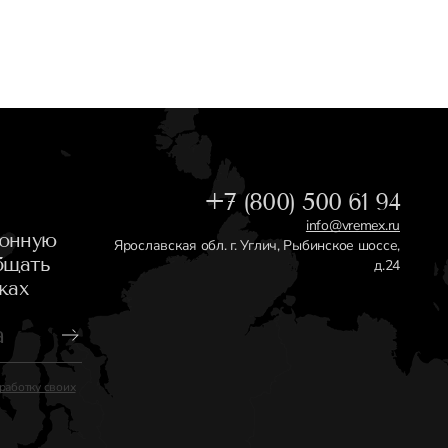
+7 (800) 500 61 94
info@vremex.ru
ронную
Ярославская обл. г. Углич, Рыбинское шоссе,
бщать
д.24
ках
работку своих