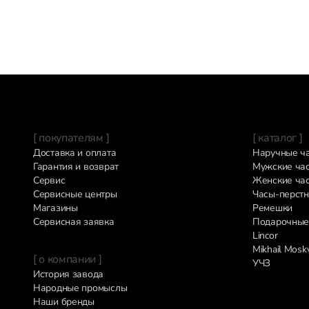
[ покупателям ]
[ каталог ]
Доставка и оплата
Наручные ч
Гарантия и возврат
Мужские ча
Сервис
Женские ча
Сервисные центры
Часы-перстн
Магазины
Ремешки
Сервисная заявка
Подарочные
Lincor
Mikhail Mosk
[ о компании ]
УЧЗ
История завода
Народные промыслы
Наши бренды