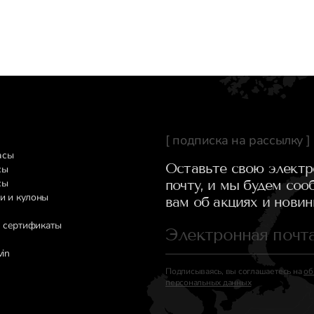
[ подписка на рассылку ]
асы
Оставьте свою элект
сы
сы
почту, и мы будем соо
и и кулоны
вам об акциях и новин
 сертификаты
vin
Подписываясь, вы соглашаетесь на
об
персональных данных