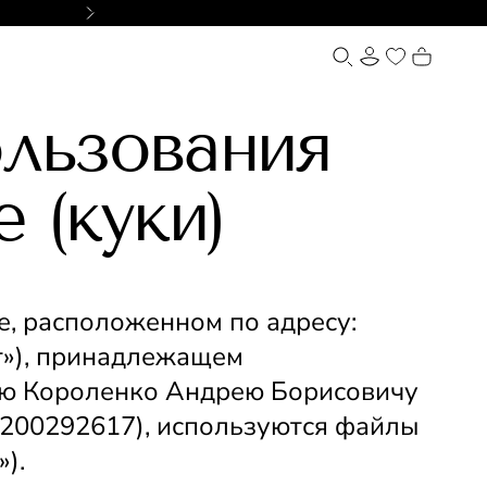
Доставка по России и СНГ
льзования
ОФОРМИТЬ
 (куки)
На информационном ресурсе – сайте, расположенном по адресу: 
т»), принадлежащем 
 Короленко Андрею Борисовичу 
200292617), используются файлы 
»).