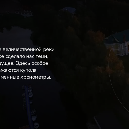
е величественной реки
ое сделало нас теми,
дущее. Здесь особое
ажаются купола
ременные хронометры,