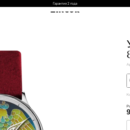
Доставка по России и СНГ
Ар
К
Р
9