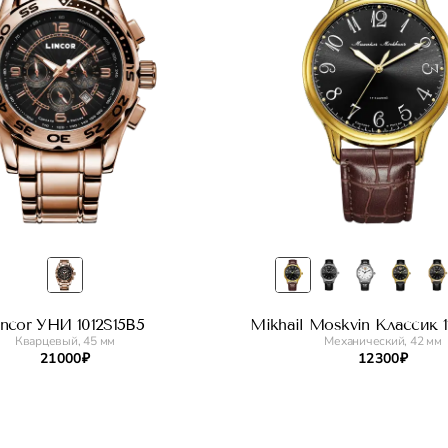
incor УНИ 1012S15B5
Mikhail Moskvin Классик 11
Кварцевый, 45 мм
Механический, 42 мм
21 000 ₽
12 300 ₽