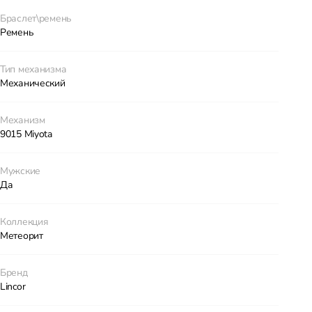
Браслет\ремень
Ремень
Тип механизма
Механический
Механизм
9015 Miyota
Мужские
Да
Коллекция
Метеорит
Бренд
Lincor