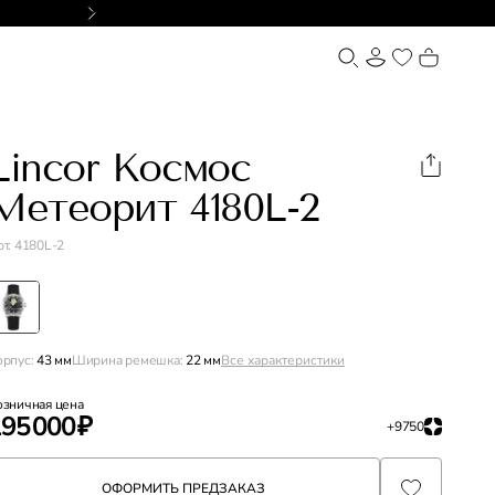
Lincor Космос
ОФОРМИТЬ
Метеорит 4180L-2
т. 4180L-2
Все характеристики
орпус:
43 мм
Ширина ремешка:
22 мм
озничная цена
95 000 ₽
+9750
ОФОРМИТЬ ПРЕДЗАКАЗ