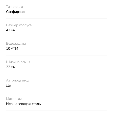
Тип стекла
Сапфировое
Размер корпуса
43 мм
Водозащита
10 ATM
Ширина ремня
22 мм
Автоподзавод
Да
Материал
Нержавеющая сталь