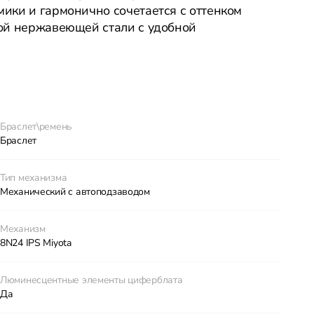
ики и гармонично сочетается с оттенком
ой нержавеющей стали с удобной
Браслет\ремень
Браслет
Тип механизма
Механический с автоподзаводом
Механизм
8N24 IPS Miyota
Люминесцентные элементы циферблата
Да