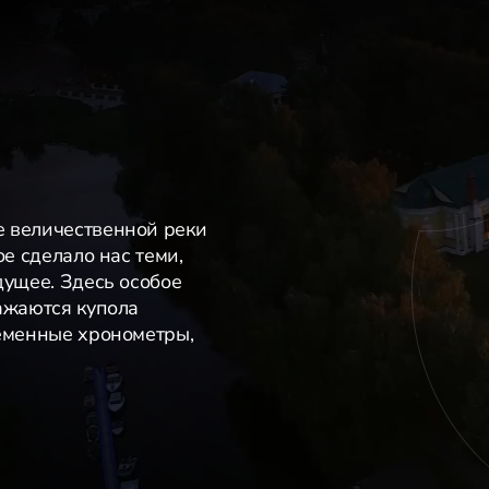
е величественной реки
ое сделало нас теми,
дущее. Здесь особое
ажаются купола
ременные хронометры,