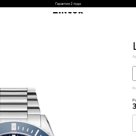
Доставка по России и СНГ
Ар
К
Р
3