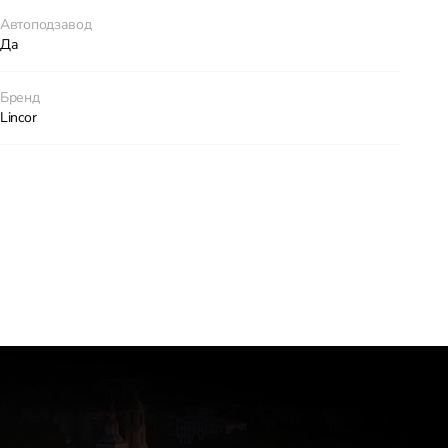
Автоподзавод
Да
Бренд
Lincor