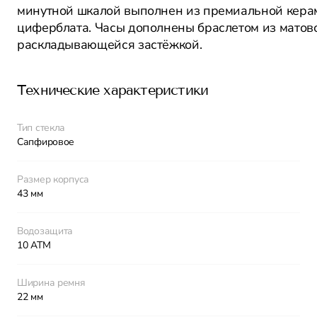
минутной шкалой выполнен из премиальной керам
циферблата. Часы дополнены браслетом из матов
раскладывающейся застёжкой.
Технические характеристики
Тип стекла
Сапфировое
Размер корпуса
43 мм
Водозащита
10 ATM
Ширина ремня
22 мм