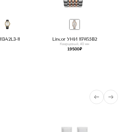
13A2L3-11
Lincor УНИ 1178S5B2
Кварцевый, 40 мм
19 500 ₽