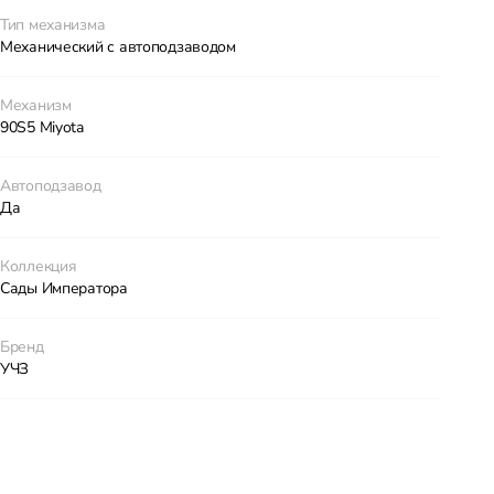
Тип механизма
Механический с автоподзаводом
Механизм
90S5 Miyota
Автоподзавод
Да
Коллекция
Сады Императора
Бренд
УЧЗ