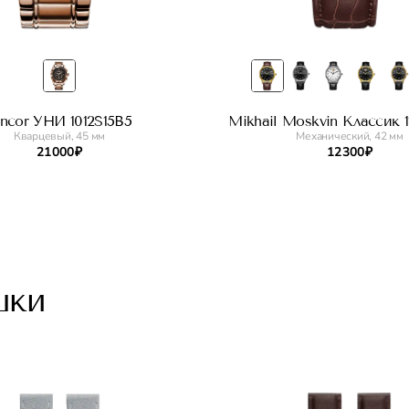
incor УНИ 1012S15B5
Mikhail Moskvin Классик 11
Кварцевый, 45 мм
Механический, 42 мм
21 000 ₽
12 300 ₽
шки