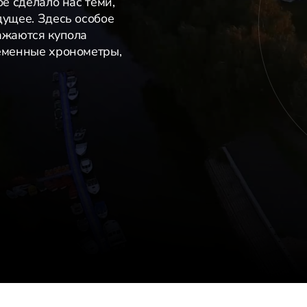
ое сделало нас теми,
дущее. Здесь особое
ажаются купола
ременные хронометры,