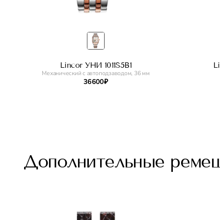
Lincor УНИ 1011S5B1
L
Механический с автоподзаводом, 36 мм
36 600 ₽
Дополнительные реме