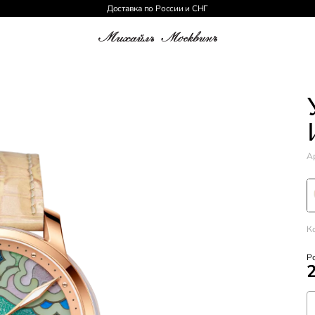
Доставка по России и СНГ
Ар
К
Р
2